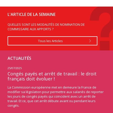
L'ARTICLE DE LA SEMAINE
QUELLES SONT LES MODALITÉS DE NOMINATION DE
COMMISSAIRE AUX APPORTS ?
Tous les Articles
ACTUALITÉS
25/07/2025
24/07
ndu
Congés payés et arrêt de travail : le droit
Les
français doit évoluer !
éne
ament
La Commission européenne met en demeure la France de
À l’i
une
modifier sa législation pour permettre aux salariés de reporter
les 
les jours de congés payés qui coïncident avec un arrêt de
une 
putés
travail. Et ce, que cet arrêt débute avant ou pendant leurs
énerg
n de
congés.